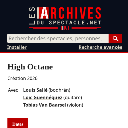
Rech
Installer
Recherche avancée
High Octane
Création 2026
Avec
Louis Sallé
(bodhrán)
Loïc Guennéguez
(guitare)
Tobias Van Baarsel
(violon)
Dates