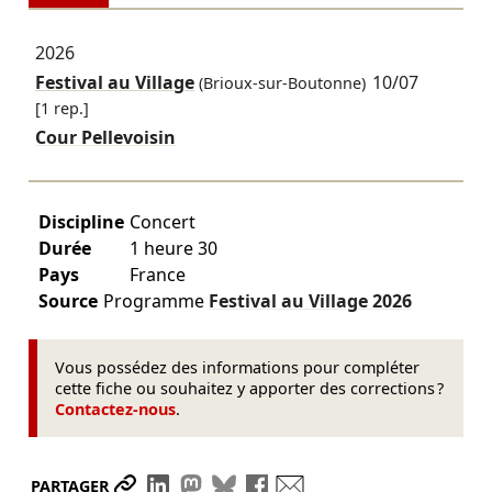
2026
Festival au Village
10/07
(Brioux-sur-Boutonne)
[1 rep.]
Cour Pellevoisin
Discipline
Concert
Durée
1 heure 30
Pays
France
Source
Programme
Festival au Village
2026
Vous possédez des informations pour compléter
cette fiche ou souhaitez y apporter des corrections ?
Contactez-nous
.
Partager le lien
Partager sur LinkedIn
Partager sur Mastodon
Partager sur Bluesky
Partager sur Facebook
Envoyer par mail
PARTAGER