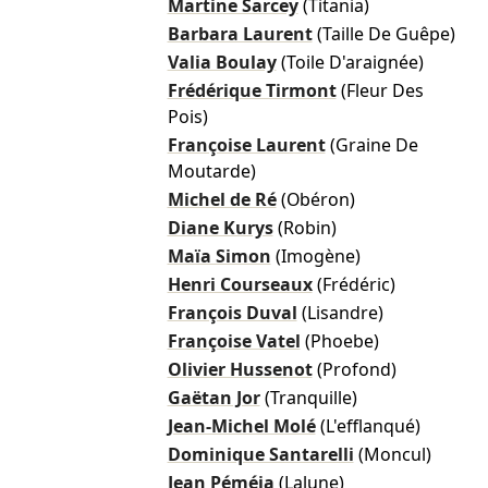
Martine Sarcey
(Titania)
Barbara Laurent
(Taille De Guêpe)
Valia Boulay
(Toile D'araignée)
Frédérique Tirmont
(Fleur Des
Pois)
Françoise Laurent
(Graine De
Moutarde)
Michel de Ré
(Obéron)
Diane Kurys
(Robin)
Maïa Simon
(Imogène)
Henri Courseaux
(Frédéric)
François Duval
(Lisandre)
Françoise Vatel
(Phoebe)
Olivier Hussenot
(Profond)
Gaëtan Jor
(Tranquille)
Jean-Michel Molé
(L'efflanqué)
Dominique Santarelli
(Moncul)
Jean Péméja
(Lalune)