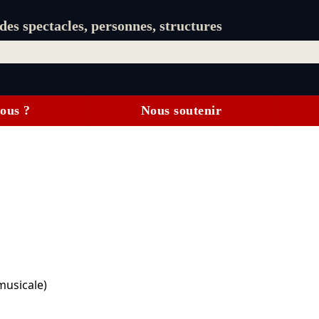
es spectacles, personnes, structures
ous ?
Nous soutenir
musicale)