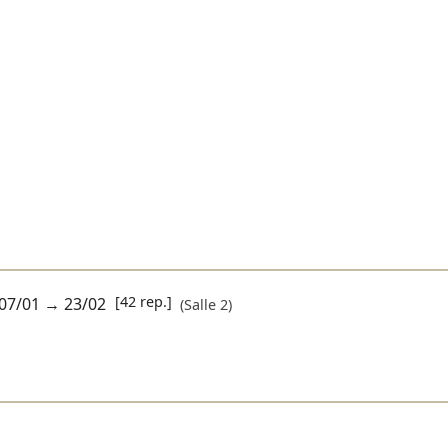
[42 rep.]
07/01
→
23/02
(Salle 2)