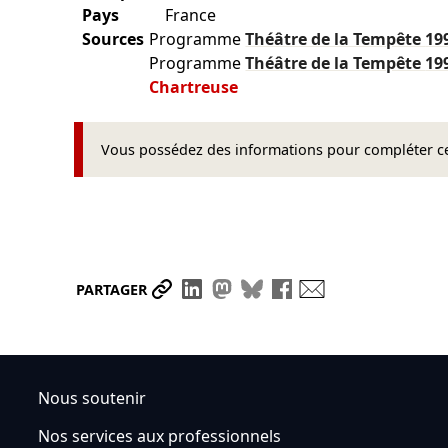
Pays
France
Sources
Programme
Théâtre de la Tempête
19
Programme
Théâtre de la Tempête
19
Chartreuse
Vous possédez des informations pour compléter cet
Partager le lien
Partager sur LinkedIn
Partager sur Mastodon
Partager sur Bluesky
Partager sur Face
Envoyer par ma
PARTAGER
Nous soutenir
Nos services aux professionnels