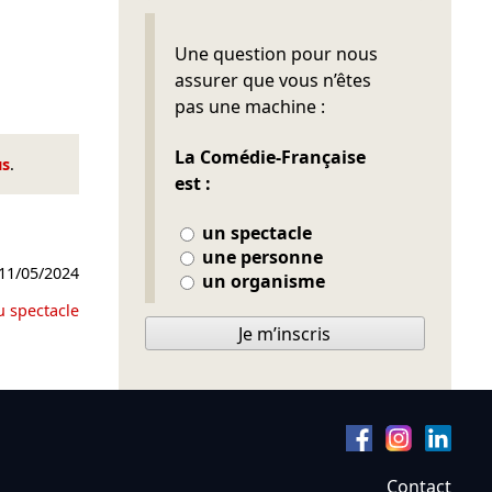
Ne pas remplir
Une question pour nous
assurer que vous n’êtes
pas une machine :
La Comédie-Française
us
.
est :
un spectacle
une personne
11/05/2024
un organisme
u spectacle
Je m’inscris
Contact