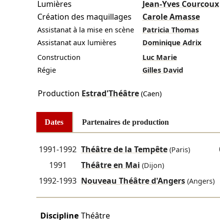
Lumières
Jean-Yves Courcoux
Création des maquillages
Carole Amasse
Assistanat à la mise en scène
Patricia Thomas
Assistanat aux lumières
Dominique Adrix
Construction
Luc Marie
Régie
Gilles David
Production
Estrad'Théâtre
(Caen)
Dates
Partenaires de production
1991-1992
Théâtre de la Tempête
(Paris)
1991
Théâtre en Mai
(Dijon)
1992-1993
Nouveau Théâtre d'Angers
(Angers)
Discipline
Théâtre