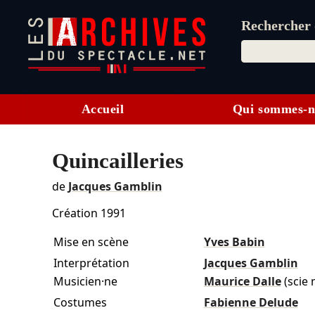
Rechercher d
Accueil
Qui sommes-n
Quincailleries
de
Jacques Gamblin
Création 1991
Mise en scène
Yves Babin
Interprétation
Jacques Gamblin
Musicien·ne
Maurice Dalle
(scie 
Costumes
Fabienne Delude