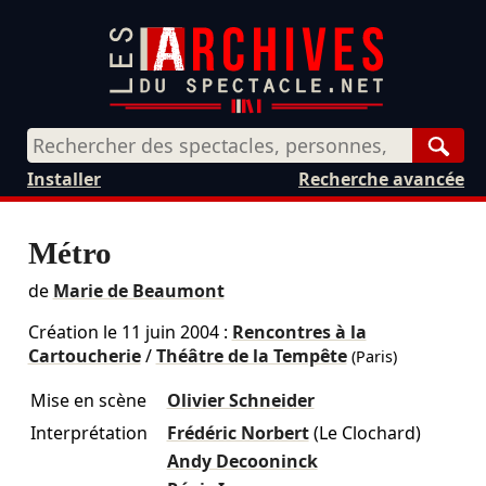
Rech
Installer
Recherche avancée
Métro
de
Marie de Beaumont
Création le
11 juin 2004
:
Rencontres à la
Cartoucherie
/
Théâtre de la Tempête
(Paris)
Mise en scène
Olivier Schneider
Interprétation
Frédéric Norbert
(Le Clochard)
Andy Decooninck