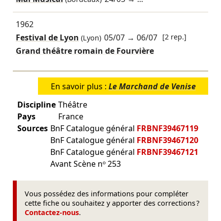
1962
Festival de Lyon
05/07
→
06/07
[2 rep.]
(Lyon)
Grand théâtre romain de Fourvière
En savoir plus :
Le Marchand de Venise
Discipline
Théâtre
Pays
France
Sources
BnF Catalogue général
FRBNF39467119
BnF Catalogue général
FRBNF39467120
BnF Catalogue général
FRBNF39467121
Avant Scène nᵒ 253
Vous possédez des informations pour compléter
cette fiche ou souhaitez y apporter des corrections ?
Contactez-nous
.