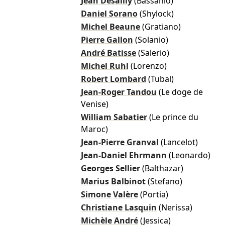
Jean Desailly
(Bassanio)
Daniel Sorano
(Shylock)
Michel Beaune
(Gratiano)
Pierre Gallon
(Solanio)
André Batisse
(Salerio)
Michel Ruhl
(Lorenzo)
Robert Lombard
(Tubal)
Jean-Roger Tandou
(Le doge de
Venise)
William Sabatier
(Le prince du
Maroc)
Jean-Pierre Granval
(Lancelot)
Jean-Daniel Ehrmann
(Leonardo)
Georges Sellier
(Balthazar)
Marius Balbinot
(Stefano)
Simone Valère
(Portia)
Christiane Lasquin
(Nerissa)
Michèle André
(Jessica)