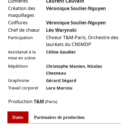
Lumières
Laurent Cauvain
Création des
Véronique Soulier-Nguyen
maquillages
Coiffures
Véronique Soulier-Nguyen
Chef de chœur
Léo Warynski
Choeur T&M-Paris, Orchestre des
Participation
lauréats du CNSMDP
Assistanat à la
Céline Gaudier
mise en scène
,
Répétition
Christophe Manien
Nicolas
Chesneau
Graphisme
Gérard Ségard
Travail corporel
Lara Marcou
Production
T&M
(Paris)
Dates
Partenaires de production