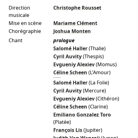
Direction
Christophe Rousset
musicale
Mise en scène
Mariame Clément
Chorégraphie
Joshua Monten
Chant
prologue
Salomé Haller
(Thalie)
Cyril Auvity
(Thespis)
Evgueniy Alexiev
(Momus)
Céline Scheen
(L'Amour)
Salomé Haller
(La Folie)
Cyril Auvity
(Mercure)
Evgueniy Alexiev
(Cithéron)
Céline Scheen
(Clarine)
Emiliano Gonzalez Toro
(Platée)
François Lis
(Jupiter)
Judith Van Wanroij
(Junon)