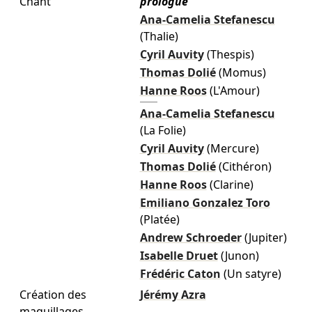
Chant
prologue
Ana-Camelia Stefanescu
(Thalie)
Cyril Auvity
(Thespis)
Thomas Dolié
(Momus)
Hanne Roos
(L'Amour)
Ana-Camelia Stefanescu
(La Folie)
Cyril Auvity
(Mercure)
Thomas Dolié
(Cithéron)
Hanne Roos
(Clarine)
Emiliano Gonzalez Toro
(Platée)
Andrew Schroeder
(Jupiter)
Isabelle Druet
(Junon)
Frédéric Caton
(Un satyre)
Création des
Jérémy Azra
maquillages