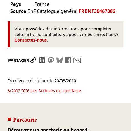
Pays
France
Source
BnF Catalogue général
FRBNF39467886
Vous possédez des informations pour compléter
cette fiche ou souhaitez y apporter des corrections ?
Contactez-nous
.
Partager le lien
Partager sur LinkedIn
Partager sur Mastodon
Partager sur Bluesky
Partager sur Facebook
Envoyer par mail
PARTAGER
Dernière mise à jour le
20/03/2010
Les Archives du spectacle
© 2007-2026
Parcourir
Découvrez un spectacle au hasard :