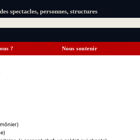
es spectacles, personnes, structures
ous ?
Nous soutenir
s
umônier)
ne)