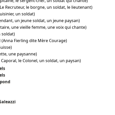
pitaine, le sergent-chef, un soldat qui chante)
(Le Recruteur, le borgne, un soldat, le lieutenant)
uisinier, un soldat)
tendant, un jeune soldat, un jeune paysan)
taire, une vieille femme, une voix qui chante)
n soldat)
d
(Anna Fierling dite Mère Courage)
Suisse)
ette, une paysanne)
 Caporal, le Colonel, un soldat, un paysan)
els
els
spond
Galeazzi