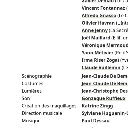
Xavier Deniau
(Le Ca
Vincent Fontannaz
Alfredo Gnasso
(Le C
Olivier Havran
(L'In
Anne Jenny
(La Secré
Joël Maillard
(Eilif, u
Véronique Mermou
Yann Métivier
(Petit
Irma Riser Zogaï
(Yv
Claude Vuillemin
(Le
Scénographie
Jean-Claude De Bem
Costumes
Jean-Claude De Bem
Lumières
Jean-Christophe De
Son
Gonzague Ruffieux
Création des maquillages
Katrine Zingg
Direction musicale
Sylviane Huguenin-
Musique
Paul Dessau