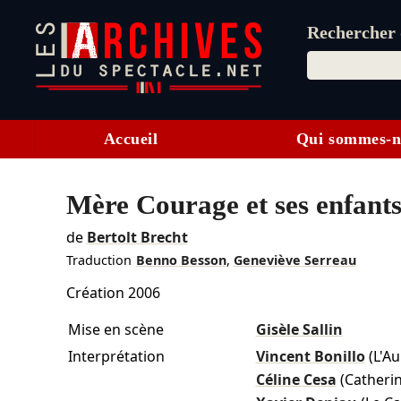
Rechercher d
Accueil
Qui sommes-n
Mère Courage et ses enfant
de
Bertolt Brecht
Traduction
Benno Besson
,
Geneviève Serreau
Création 2006
Mise en scène
Gisèle Sallin
Interprétation
Vincent Bonillo
(L'A
Céline Cesa
(Catheri