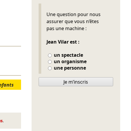
Ne pas remplir
Une question pour nous
assurer que vous n’êtes
pas une machine :
Jean Vilar est :
un spectacle
un organisme
une personne
Je m’inscris
nfants
us
.