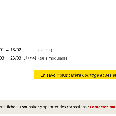
01
→
18/02
(Salle 1)
[4 rep.]
03
→
23/03
(salle modulable)
En savoir plus :
Mère Courage et ses e
te fiche ou souhaitez y apporter des corrections ?
Contactez-no