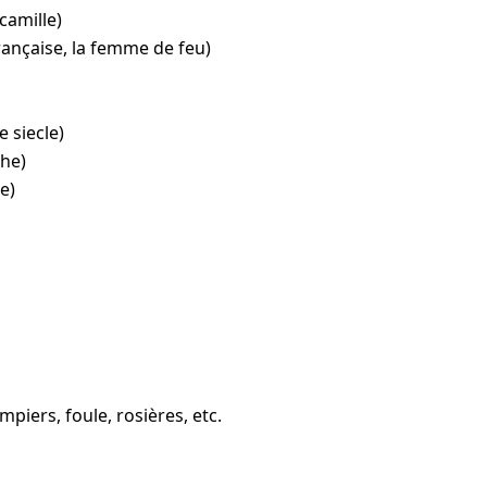
 camille)
rançaise, la femme de feu)
 siecle)
the)
e)
piers, foule, rosières, etc.