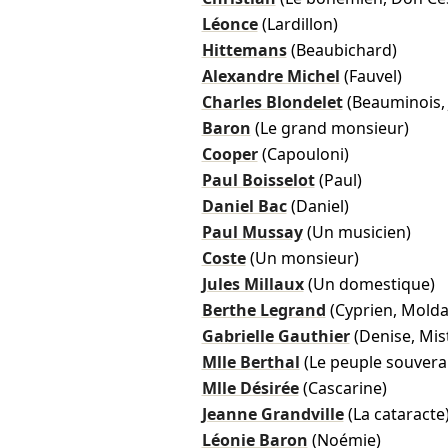
Léonce
(Lardillon)
Hittemans
(Beaubichard)
Alexandre Michel
(Fauvel)
Charles Blondelet
(Beauminois,
Baron
(Le grand monsieur)
Cooper
(Capouloni)
Paul Boisselot
(Paul)
Daniel Bac
(Daniel)
Paul Mussay
(Un musicien)
Coste
(Un monsieur)
Jules Millaux
(Un domestique)
Berthe Legrand
(Cyprien, Molda
Gabrielle Gauthier
(Denise, Mis
Mlle Berthal
(Le peuple souvera
Mlle Désirée
(Cascarine)
Jeanne Grandville
(La cataracte
Léonie Baron
(Noémie)