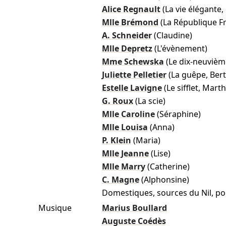
Alice Regnault
(La vie élégante,
Mlle Brémond
(La République F
A. Schneider
(Claudine)
Mlle Depretz
(L'évènement)
Mme Schewska
(Le dix-neuvième
Juliette Pelletier
(La guêpe, Ber
Estelle Lavigne
(Le sifflet, Marth
G. Roux
(La scie)
Mlle Caroline
(Séraphine)
Mlle Louisa
(Anna)
P. Klein
(Maria)
Mlle Jeanne
(Lise)
Mlle Marry
(Catherine)
C. Magne
(Alphonsine)
Domestiques, sources du Nil, pom
Musique
Marius Boullard
Auguste Coédès