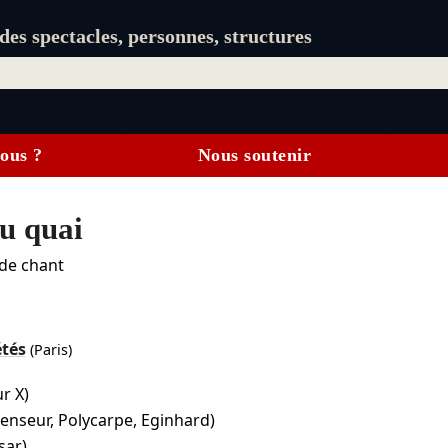
es spectacles, personnes, structures
ous ?
Nous soutenir
du quai
 de chant
étés
(Paris)
r X)
censeur, Polycarpe, Eginhard)
sar)