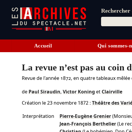
Rechercher d
Accueil
Qui sommes-n
La revue n’est pas au coin 
Revue de l'année 1872, en quatre tableaux mêlée
de
Paul Siraudin
,
Victor Koning
et
Clairville
Création le
23 novembre 1872
:
Théâtre des Vari
Interprétation
Pierre-Eugène Grenier
(Monsieu
Jean-François Berthelier
(Le re
Christian
(Le bohémien, Don Cé