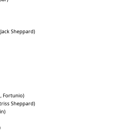
 Jack Sheppard)
, Fortunio)
triss Sheppard)
in)
)