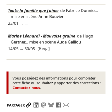
Toute la famille que j'aime
de
Fabrice Donnio
…
mise en scène
Anne Bouvier
23/01
→ ...
Marine Léonardi - Mauvaise graine
de
Hugo
Gertner
… mise en scène
Aude Galliou
14/05
→
30/05
[9 rep.]
Vous possédez des informations pour compléter
cette fiche ou souhaitez y apporter des corrections ?
Contactez-nous
.
Partager le lien
Partager sur LinkedIn
Partager sur Mastodon
Partager sur Bluesky
Partager sur Facebook
Envoyer par mail
PARTAGER