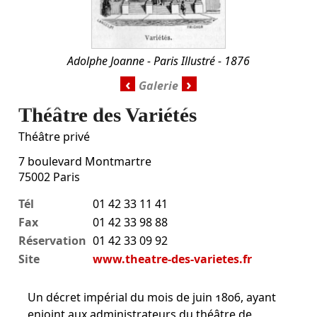
Adolphe Joanne - Paris Illustré - 1876
‹
›
Théâtre des Variétés
Théâtre privé
7 boulevard Montmartre
75002
Paris
Tél
01 42 33 11 41
Fax
01 42 33 98 88
Réservation
01 42 33 09 92
Site
www.theatre-des-varietes.fr
Un décret impérial du mois de juin 1806, ayant
enjoint aux administrateurs du théâtre de