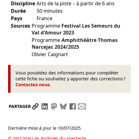
Discipline
Arts de la piste – à partir de 6 ans
Durée
50 minutes
Pays
France
Sources
Programme
Festival Les Semeurs du
Val d'Amour
2023
Programme
Amphithéâtre Thomas
Narcejac
2024/2025
Olivier Caignart
Vous possédez des informations pour compléter
cette fiche ou souhaitez y apporter des corrections ?
Contactez-nous
.
Partager le lien
Partager sur LinkedIn
Partager sur Mastodon
Partager sur Bluesky
Partager sur Facebook
Envoyer par mail
PARTAGER
Dernière mise à jour le
10/07/2025
Les Archives du spectacle
© 2007-2026