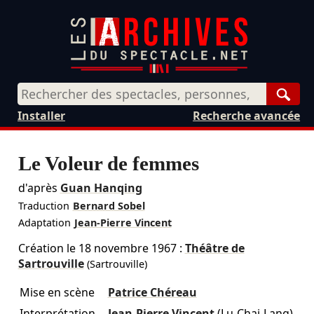
Rech
Installer
Recherche avancée
Le Voleur de femmes
d'après
Guan Hanqing
Traduction
Bernard Sobel
Adaptation
Jean-Pierre Vincent
Création le
18 novembre 1967
:
Théâtre de
Sartrouville
(Sartrouville)
Mise en scène
Patrice Chéreau
Interprétation
Jean-Pierre Vincent
(Lu-Chai-Lang)