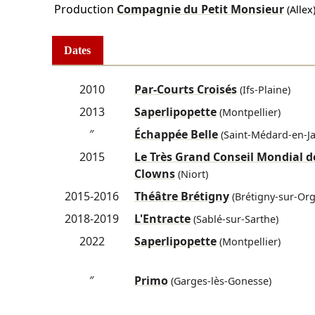
Production
Compagnie du Petit Monsieur
(Allex
Dates
2010
Par-Courts Croisés
(Ifs-Plaine)
2013
Saperlipopette
(Montpellier)
″
Échappée Belle
(Saint-Médard-en-Ja
2015
Le Très Grand Conseil Mondial d
Clowns
(Niort)
2015-2016
Théâtre Brétigny
(Brétigny-sur-Org
2018-2019
L'Entracte
(Sablé-sur-Sarthe)
2022
Saperlipopette
(Montpellier)
″
Primo
(Garges-lès-Gonesse)