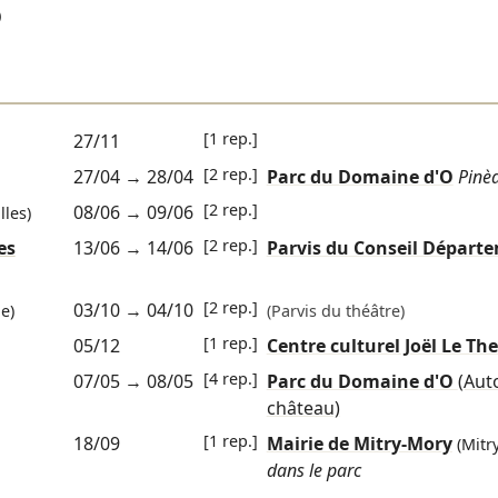
)
[1 rep.]
27/11
[2 rep.]
27/04
→
28/04
Parc du Domaine d'O
Pinè
[2 rep.]
08/06
→
09/06
lles)
[2 rep.]
es
13/06
→
14/06
Parvis du Conseil Départ
[2 rep.]
03/10
→
04/10
e)
(Parvis du théâtre)
[1 rep.]
05/12
Centre culturel Joël Le Th
[4 rep.]
07/05
→
08/05
Parc du Domaine d'O
(Aut
château)
[1 rep.]
18/09
Mairie de Mitry-Mory
(Mitr
dans le parc