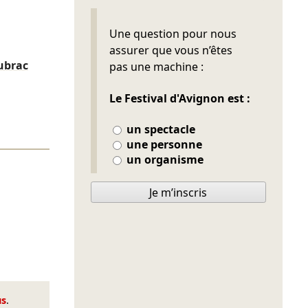
Ne pas remplir
Une question pour nous
assurer que vous n’êtes
ubrac
pas une machine :
Le Festival d'Avignon est :
un spectacle
une personne
un organisme
Je m’inscris
us
.