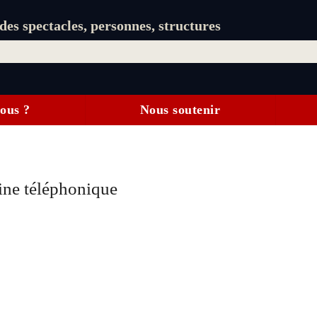
es spectacles, personnes, structures
ous ?
Nous soutenir
ine téléphonique