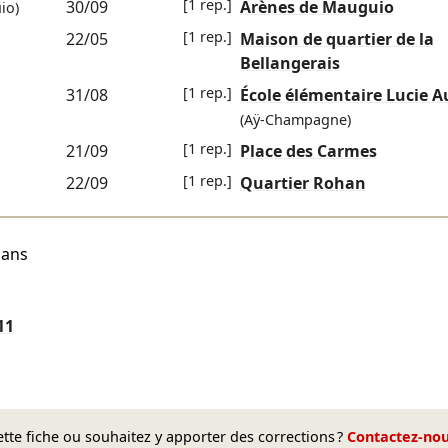
[1 rep.]
30/09
Arènes de Mauguio
io)
[1 rep.]
22/05
Maison de quartier de la
Bellangerais
[1 rep.]
31/08
École élémentaire Lucie A
(Aÿ-Champagne)
[1 rep.]
21/09
Place des Carmes
[1 rep.]
22/09
Quartier Rohan
 ans
11
te fiche ou souhaitez y apporter des corrections ?
Contactez-no