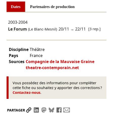
Dates
Partenaires de production
2003-2004
Le Forum
20/11
→
22/11
[3 rep.]
(Le Blanc-Mesnil)
Discipline
Théâtre
Pays
France
Sources
Compagnie de la Mauvaise Graine
theatre-contemporain.net
Vous possédez des informations pour compléter
cette fiche ou souhaitez y apporter des corrections ?
Contactez-nous
.
Partager le lien
Partager sur LinkedIn
Partager sur Mastodon
Partager sur Bluesky
Partager sur Facebook
Envoyer par mail
PARTAGER