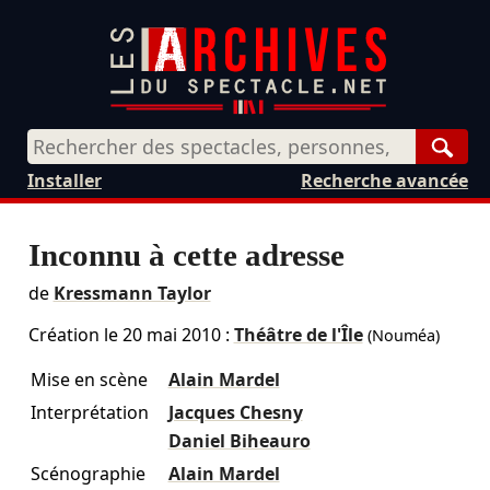
Rech
Installer
Recherche avancée
Inconnu à cette adresse
de
Kressmann Taylor
Création le
20 mai 2010
:
Théâtre de l'Île
(Nouméa)
Mise en scène
Alain Mardel
Interprétation
Jacques Chesny
Daniel Biheauro
Scénographie
Alain Mardel