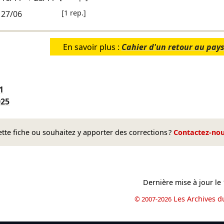
[1 rep.]
27/06
En savoir plus :
Cahier d'un retour au pays
1
025
te fiche ou souhaitez y apporter des corrections ?
Contactez-no
Dernière mise à jour le
Les Archives d
© 2007-2026
book
il