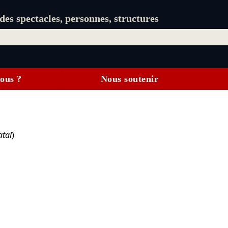
es spectacles, personnes, structures
ous ?
Nous soutenir
atal
)