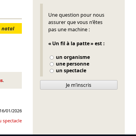
Ne pas remplir
Une question pour nous
assurer que vous n’êtes
 natal
pas une machine :
« Un fil à la patte » est :
un organisme
une personne
un spectacle
us
.
Je m’inscris
16/01/2026
u spectacle