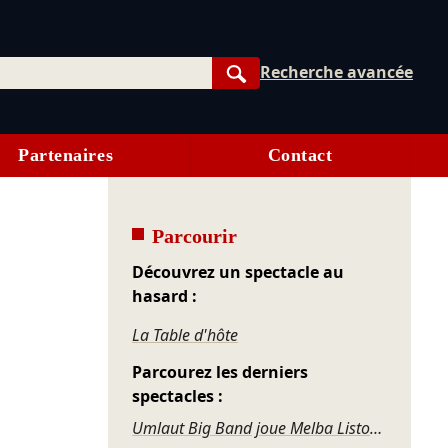
Recherche avancée
Rechercher
Partenaires
Contact
Parcourir
Découvrez un spectacle au
hasard :
La Table d'hôte
Parcourez les derniers
spectacles :
Umlaut Big Band joue Melba Liston – Grandma’s Dance