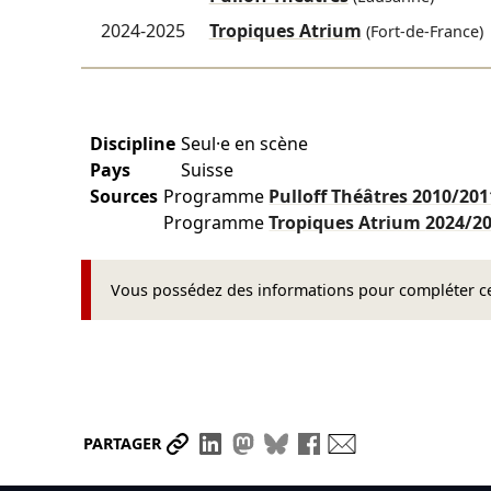
2024-2025
Tropiques Atrium
(Fort-de-France)
Discipline
Seul·e en scène
Pays
Suisse
Sources
Programme
Pulloff Théâtres
2010/201
Programme
Tropiques Atrium
2024/2
Vous possédez des informations pour compléter cet
Partager le lien
Partager sur LinkedIn
Partager sur Mastodon
Partager sur Bluesky
Partager sur Face
Envoyer par ma
PARTAGER