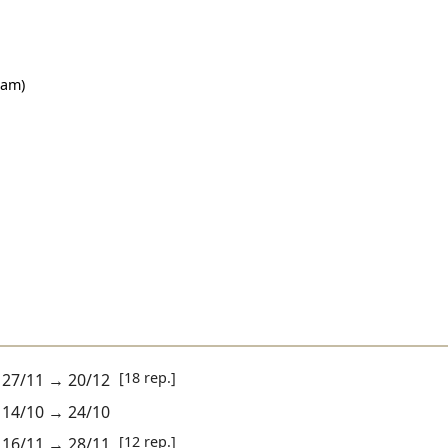
lam)
[18 rep.]
27/11
→
20/12
14/10
→
24/10
[12 rep.]
16/11
→
28/11