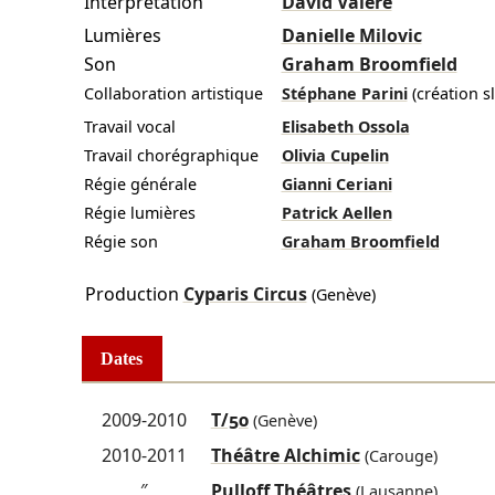
Interprétation
David Valère
Lumières
Danielle Milovic
Son
Graham Broomfield
Collaboration artistique
Stéphane Parini
(création s
Travail vocal
Elisabeth Ossola
Travail chorégraphique
Olivia Cupelin
Régie générale
Gianni Ceriani
Régie lumières
Patrick Aellen
Régie son
Graham Broomfield
Production
Cyparis Circus
(Genève)
Dates
2009-2010
T/50
(Genève)
2010-2011
Théâtre Alchimic
(Carouge)
″
Pulloff Théâtres
(Lausanne)