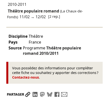
2010-2011
Théâtre populaire romand
(La Chaux-de-
11/02
→
12/02
[2 rep.]
Fonds)
Discipline
Théâtre
Pays
France
Source
Programme
Théâtre populaire
romand
2010/2011
Vous possédez des informations pour compléter
cette fiche ou souhaitez y apporter des corrections ?
Contactez-nous
.
Partager le lien
Partager sur LinkedIn
Partager sur Mastodon
Partager sur Bluesky
Partager sur Facebook
Envoyer par mail
PARTAGER