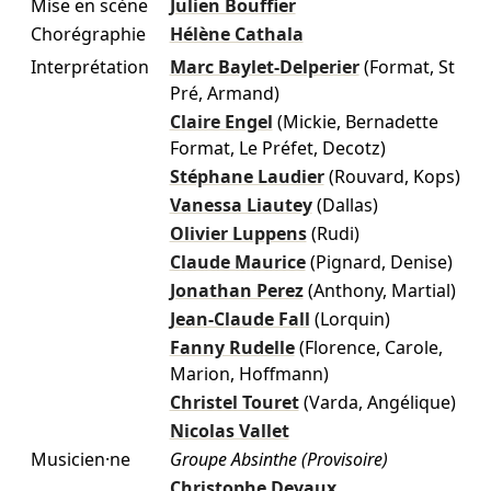
Mise en scène
Julien Bouffier
Chorégraphie
Hélène Cathala
Interprétation
Marc Baylet-Delperier
(Format, St
Pré, Armand)
Claire Engel
(Mickie, Bernadette
Format, Le Préfet, Decotz)
Stéphane Laudier
(Rouvard, Kops)
Vanessa Liautey
(Dallas)
Olivier Luppens
(Rudi)
Claude Maurice
(Pignard, Denise)
Jonathan Perez
(Anthony, Martial)
Jean-Claude Fall
(Lorquin)
Fanny Rudelle
(Florence, Carole,
Marion, Hoffmann)
Christel Touret
(Varda, Angélique)
Nicolas Vallet
Musicien·ne
Groupe Absinthe (Provisoire)
Christophe Devaux