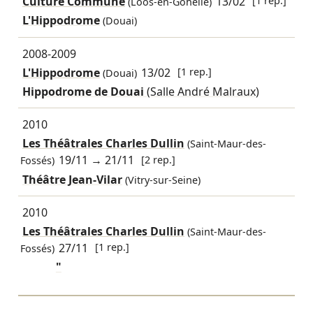
Culture Commune
13/02
[1 rep.]
(Loos-en-Gohelle)
L'Hippodrome
(Douai)
2008-2009
L'Hippodrome
13/02
[1 rep.]
(Douai)
Hippodrome de Douai
(Salle André Malraux)
2010
Les Théâtrales Charles Dullin
(Saint-Maur-des-
19/11
→
21/11
[2 rep.]
Fossés)
Théâtre Jean-Vilar
(Vitry-sur-Seine)
2010
Les Théâtrales Charles Dullin
(Saint-Maur-des-
27/11
[1 rep.]
Fossés)
"