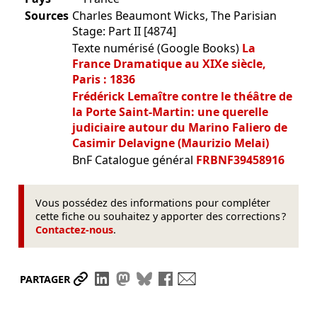
Sources
Charles Beaumont Wicks, The Parisian
Stage: Part II [4874]
Texte numérisé (Google Books)
La
France Dramatique au XIXe siècle,
Paris : 1836
Frédérick Lemaître contre le théâtre de
la Porte Saint-Martin: une querelle
judiciaire autour du Marino Faliero de
Casimir Delavigne (Maurizio Melai)
BnF Catalogue général
FRBNF39458916
Vous possédez des informations pour compléter
cette fiche ou souhaitez y apporter des corrections ?
Contactez-nous
.
Partager le lien
Partager sur LinkedIn
Partager sur Mastodon
Partager sur Bluesky
Partager sur Facebook
Envoyer par mail
PARTAGER