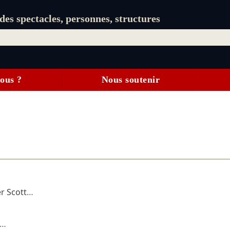
es spectacles, personnes, structures
ous ?
Nous soutenir
r Scott
…
…