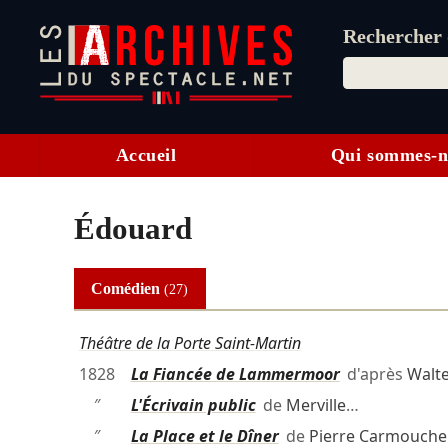
Rechercher d
Accueil
Qui sommes-n
Édouard
Comédien
(27)
Théâtre de la Porte Saint-Martin
1828
La Fiancée de Lammermoor
d'après
Walte
″
L'Écrivain public
de
Merville
…
″
La Place et le Dîner
de
Pierre Carmouche