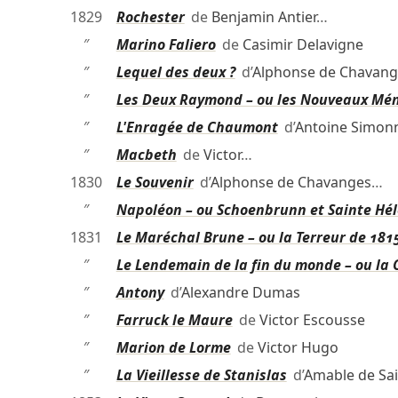
1829
Rochester
de
Benjamin Antier
…
″
Marino Faliero
de
Casimir Delavigne
″
Lequel des deux ?
d’
Alphonse de Chavang
″
Les Deux Raymond – ou les Nouveaux M
″
L'Enragée de Chaumont
d’
Antoine Simon
″
Macbeth
de
Victor
…
1830
Le Souvenir
d’
Alphonse de Chavanges
…
″
Napoléon – ou Schoenbrunn et Sainte Hé
1831
Le Maréchal Brune – ou la Terreur de 181
″
Le Lendemain de la fin du monde – ou la
″
Antony
d’
Alexandre Dumas
″
Farruck le Maure
de
Victor Escousse
″
Marion de Lorme
de
Victor Hugo
″
La Vieillesse de Stanislas
d’
Amable de Sai