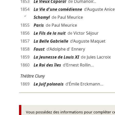
1853
Le Vieux Caporal
de
Dumanoir
…
1854
La Vie d'une comédienne
d’
Auguste Anice
″
Schamyl
de
Paul Meurice
1855
Paris
de
Paul Meurice
1856
Le Fils de la nuit
de
Victor Séjour
1857
La Belle Gabrielle
d’
Auguste Maquet
1858
Faust
d’
Adolphe d' Ennery
1859
La Jeunesse de Louis XI
de
Jules Lacroix
1860
Le Roi des îles
d’
Ernest Rollin
…
Théâtre Cluny
1869
Le Juif polonais
d’
Émile Erckmann
…
Vous possédez des informations pour compléter cet