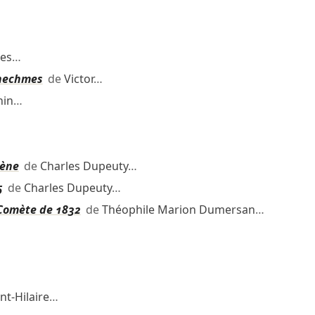
es
…
énechmes
de
Victor
…
nin
…
lène
de
Charles Dupeuty
…
5
de
Charles Dupeuty
…
 Comète de 1832
de
Théophile Marion Dumersan
…
nt-Hilaire
…