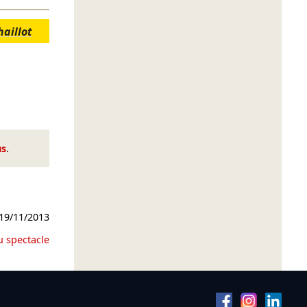
haillot
us
.
19/11/2013
u spectacle