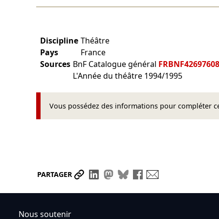
Discipline
Théâtre
Pays
France
Sources
BnF Catalogue général
FRBNF4269760
L'Année du théâtre 1994/1995
Vous possédez des informations pour compléter cet
Partager le lien
Partager sur LinkedIn
Partager sur Mastodon
Partager sur Bluesky
Partager sur Face
Envoyer par ma
PARTAGER
Nous soutenir