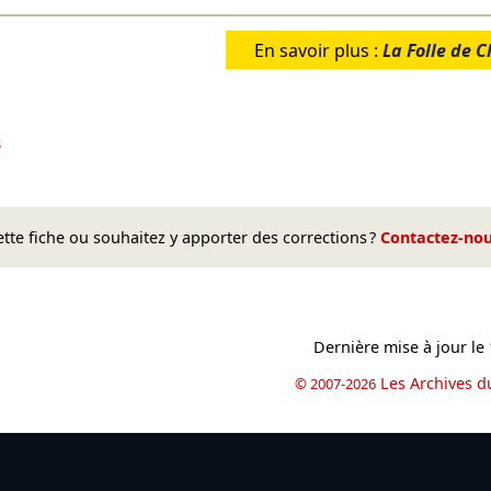
En savoir plus :
La Folle de C
8
te fiche ou souhaitez y apporter des corrections ?
Contactez-no
Dernière mise à jour le
Les Archives d
© 2007-2026
book
il