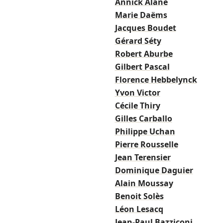
Annick Alane
Marie Daëms
Jacques Boudet
Gérard Séty
Robert Aburbe
Gilbert Pascal
Florence Hebbelynck
Yvon Victor
Cécile Thiry
Gilles Carballo
Philippe Uchan
Pierre Rousselle
Jean Terensier
Dominique Daguier
Alain Moussay
Benoit Solès
Léon Lesacq
Jean-Paul Bazziconi