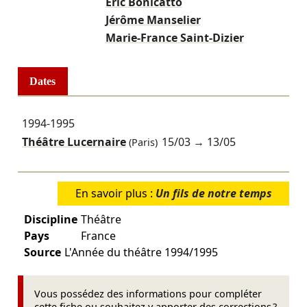
Éric Bonicatto
Jérôme Manselier
Marie-France Saint-Dizier
Dates
1994-1995
Théâtre Lucernaire
15/03
→
13/05
(Paris)
En savoir plus :
Un fils de notre temps
Discipline
Théâtre
Pays
France
Source
L'Année du théâtre 1994/1995
Vous possédez des informations pour compléter
cette fiche ou souhaitez y apporter des corrections ?