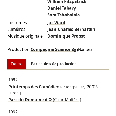
William Fitzpatrick
Daniel Tabary
Sam Tshabalala
Costumes
Jac Ward
Lumières
Jean-Charles Bernardini
Musique originale
Dominique Probst
Production
Compagnie Science 89
(Nantes)
Dates
Partenaires de production
1992
Printemps des Comédiens
20/06
(Montpellier)
[1 rep.]
Parc du Domaine d'O
(Cour Molière)
1992