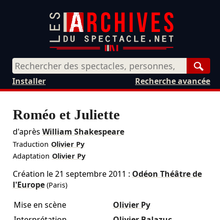
Rech
Installer
Recherche avancée
Roméo et Juliette
d'après
William Shakespeare
Traduction
Olivier Py
Adaptation
Olivier Py
Création le
21 septembre 2011
:
Odéon Théâtre de
l'Europe
(Paris)
Mise en scène
Olivier Py
Interprétation
Olivier Balazuc