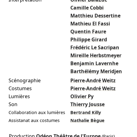
Camille Cobbi
Matthieu Dessertine
Mathieu El Fassi
Quentin Faure
Philippe Girard
Frédéric Le Sacripan
Mireille Herbstmeyer
Benjamin Lavernhe
Barthélémy Meridjen
Scénographie
Pierre-André Weitz
Costumes
Pierre-André Weitz
Lumières
Olivier Py
Son
Thierry Jousse
Collaboration aux lumières
Bertrand Killy
Assistanat aux costumes
Nathalie Bègue
Production
Odéon Théâtre de l'Europe
(Paris)