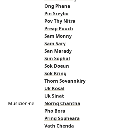
Ong Phana
Pin Sreybo
Pov Thy Nitra
Preap Pouch
Sam Monny
Sam Sary
San Marady
Sim Sophal
Sok Doeun
Sok Kring
Thorn Sovannkiry
Uk Kosal
Uk Sinat
Musicien·ne
Norng Chantha
Pho Bora
Pring Sopheara
Vath Chenda