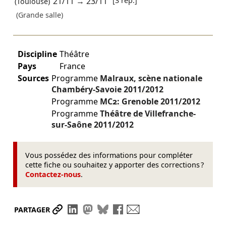
21/11
→
23/11
[3 rep.]
(Toulouse)
(Grande salle)
Discipline
Théâtre
Pays
France
Sources
Programme
Malraux, scène nationale
Chambéry-Savoie
2011/2012
Programme
MC2: Grenoble
2011/2012
Programme
Théâtre de Villefranche-
sur-Saône
2011/2012
Vous possédez des informations pour compléter
cette fiche ou souhaitez y apporter des corrections ?
Contactez-nous
.
Partager le lien
Partager sur LinkedIn
Partager sur Mastodon
Partager sur Bluesky
Partager sur Facebook
Envoyer par mail
PARTAGER