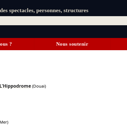
es spectacles, personnes, structures
ous ?
Nous soutenir
L'Hippodrome
(Douai)
Mer)