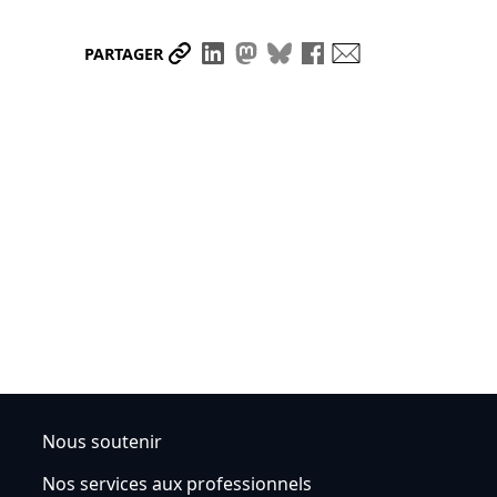
Partager le lien
Partager sur LinkedIn
Partager sur Mastodon
Partager sur Bluesky
Partager sur Face
Envoyer par ma
PARTAGER
Nous soutenir
Nos services aux professionnels