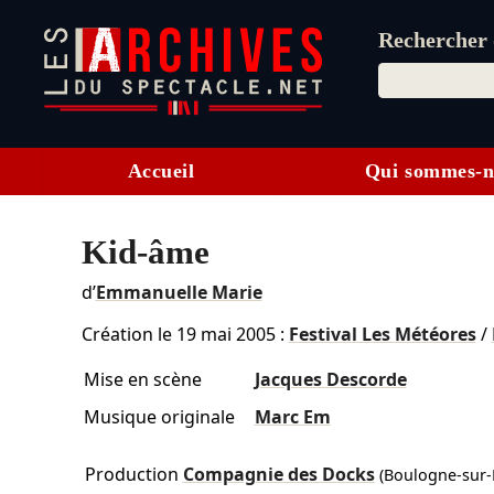
Rechercher d
Accueil
Qui sommes-n
Kid-âme
d’
Emmanuelle Marie
Création le
19 mai 2005
:
Festival Les Météores
/
Mise en scène
Jacques Descorde
Musique originale
Marc Em
Production
Compagnie des Docks
(Boulogne-sur-