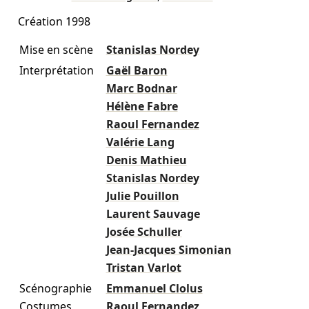
Création 1998
Mise en scène
Stanislas Nordey
Interprétation
Gaël Baron
Marc Bodnar
Hélène Fabre
Raoul Fernandez
Valérie Lang
Denis Mathieu
Stanislas Nordey
Julie Pouillon
Laurent Sauvage
Josée Schuller
Jean-Jacques Simonian
Tristan Varlot
Scénographie
Emmanuel Clolus
Costumes
Raoul Fernandez