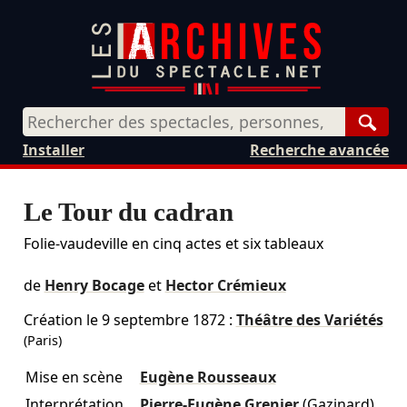
Rech
Installer
Recherche avancée
Le Tour du cadran
Folie-vaudeville en cinq actes et six tableaux
de
Henry Bocage
et
Hector Crémieux
Création le
9 septembre 1872
:
Théâtre des Variétés
(Paris)
Mise en scène
Eugène Rousseaux
Interprétation
Pierre-Eugène Grenier
(Gazinard)