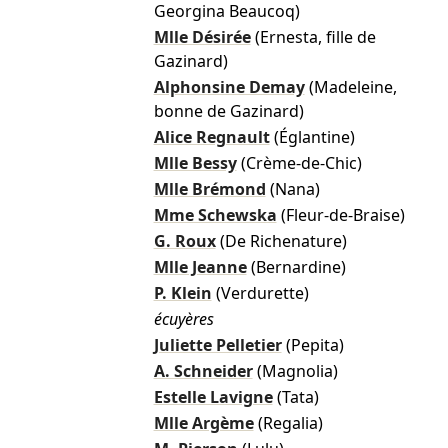
Georgina Beaucoq)
Mlle Désirée
(Ernesta, fille de
Gazinard)
Alphonsine Demay
(Madeleine,
bonne de Gazinard)
Alice Regnault
(Églantine)
Mlle Bessy
(Crème-de-Chic)
Mlle Brémond
(Nana)
Mme Schewska
(Fleur-de-Braise)
G. Roux
(De Richenature)
Mlle Jeanne
(Bernardine)
P. Klein
(Verdurette)
écuyères
Juliette Pelletier
(Pepita)
A. Schneider
(Magnolia)
Estelle Lavigne
(Tata)
Mlle Argème
(Regalia)