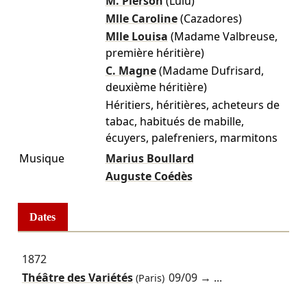
M. Pierson
(Lulu)
Mlle Caroline
(Cazadores)
Mlle Louisa
(Madame Valbreuse,
première héritière)
C. Magne
(Madame Dufrisard,
deuxième héritière)
Héritiers, héritières, acheteurs de
tabac, habitués de mabille,
écuyers, palefreniers, marmitons
Musique
Marius Boullard
Auguste Coédès
Dates
1872
Théâtre des Variétés
09/09
→ ...
(Paris)