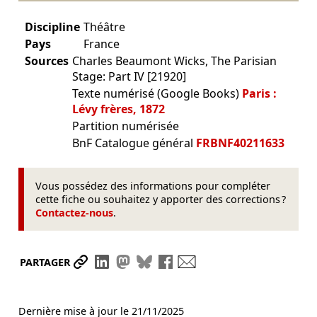
Discipline
Théâtre
Pays
France
Sources
Charles Beaumont Wicks, The Parisian
Stage: Part IV [21920]
Texte numérisé (Google Books)
Paris :
Lévy frères, 1872
Partition numérisée
BnF Catalogue général
FRBNF40211633
Vous possédez des informations pour compléter
cette fiche ou souhaitez y apporter des corrections ?
Contactez-nous
.
Partager le lien
Partager sur LinkedIn
Partager sur Mastodon
Partager sur Bluesky
Partager sur Facebook
Envoyer par mail
PARTAGER
Dernière mise à jour le
21/11/2025