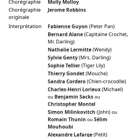
Chorégraphie
Molly Molloy
Chorégraphie
Jerome Robbins
originale
Interprétation
Fabienne Guyon
(Peter Pan)
Bernard Alane
(Capitaine Crochet,
Mr. Darling)
Nathalie Lermitte
(Wendy)
Sylvie Genty
(Mrs. Darling)
Sophie Tellier
(Tiger Lily)
Thierry Gondet
(Mouche)
Sandra Cordero
(Chien-crocodile)
Charles-Henri Lorieux
(Michael)
Benjamin Sacks
ou
ou
Christopher Montel
Simon Milinkovitch
(John)
ou
Romain Thunin
Sélim
ou
Mouhoubi
Alexandre Lafarge
(Petit)