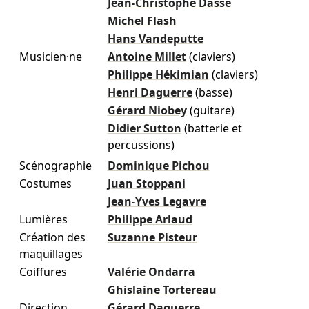
Jean-Christophe Dasse
Michel Flash
Hans Vandeputte
Musicien·ne
Antoine Millet
(claviers)
Philippe Hékimian
(claviers)
Henri Daguerre
(basse)
Gérard Niobey
(guitare)
Didier Sutton
(batterie et
percussions)
Scénographie
Dominique Pichou
Costumes
Juan Stoppani
Jean-Yves Legavre
Lumières
Philippe Arlaud
Création des
Suzanne Pisteur
maquillages
Coiffures
Valérie Ondarra
Ghislaine Tortereau
Direction
Gérard Daguerre