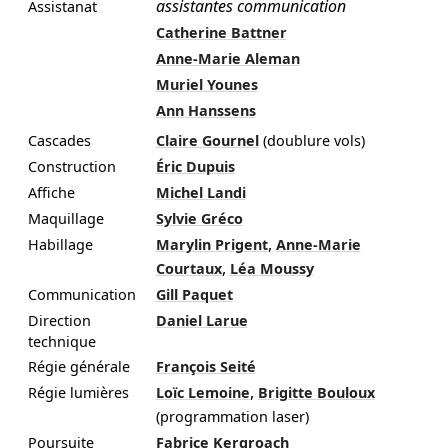
assistantes communication
Assistanat
Catherine Battner
Anne-Marie Aleman
Muriel Younes
Ann Hanssens
Cascades
Claire Gournel
(doublure vols)
Construction
Éric Dupuis
Affiche
Michel Landi
Maquillage
Sylvie Gréco
,
Habillage
Marylin Prigent
Anne-Marie
,
Courtaux
Léa Moussy
Communication
Gill Paquet
Direction
Daniel Larue
technique
Régie générale
François Seité
,
Régie lumières
Loïc Lemoine
Brigitte Bouloux
(programmation laser)
Poursuite
Fabrice Kergroach