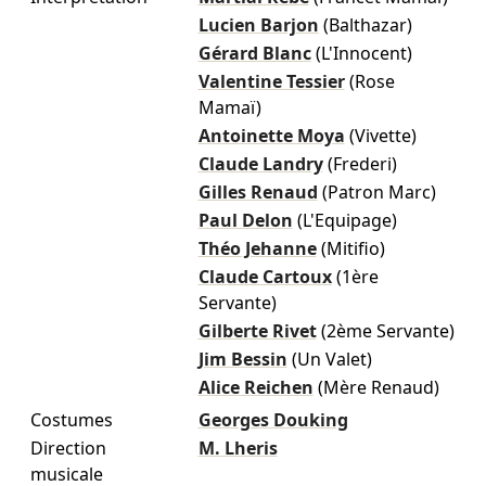
Lucien Barjon
(Balthazar)
Gérard Blanc
(L'Innocent)
Valentine Tessier
(Rose
Mamaï)
Antoinette Moya
(Vivette)
Claude Landry
(Frederi)
Gilles Renaud
(Patron Marc)
Paul Delon
(L'Equipage)
Théo Jehanne
(Mitifio)
Claude Cartoux
(1ère
Servante)
Gilberte Rivet
(2ème Servante)
Jim Bessin
(Un Valet)
Alice Reichen
(Mère Renaud)
Costumes
Georges Douking
Direction
M. Lheris
musicale