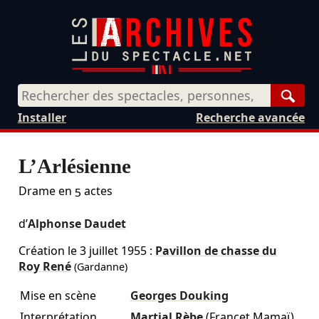
Rech
Installer
Recherche avancée
L’Arlésienne
Drame en 5 actes
d’
Alphonse Daudet
Création le
3 juillet 1955
:
Pavillon de chasse du
Roy René
(Gardanne)
Mise en scène
Georges Douking
Interprétation
Martial Rèbe
(Francet Mamaï)