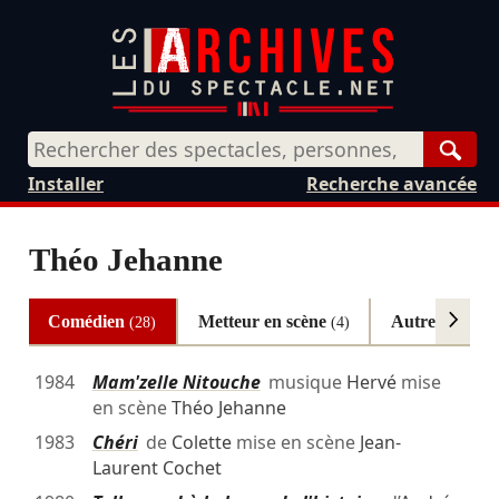
Rech
Installer
Recherche avancée
Théo Jehanne
Comédien
Metteur en scène
Autres
(28)
(4)
(2)
1984
Mam'zelle Nitouche
musique
Hervé
mise
en scène
Théo Jehanne
1983
Chéri
de
Colette
mise en scène
Jean-
Laurent Cochet