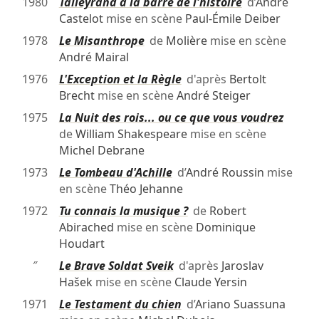
1980
Talleyrand à la barre de l'histoire
d’
André
Castelot
mise en scène
Paul-Émile Deiber
1978
Le Misanthrope
de
Molière
mise en scène
André Mairal
1976
L'Exception et la Règle
d'après
Bertolt
Brecht
mise en scène
André Steiger
1975
La Nuit des rois... ou ce que vous voudrez
de
William Shakespeare
mise en scène
Michel Debrane
1973
Le Tombeau d'Achille
d’
André Roussin
mise
en scène
Théo Jehanne
1972
Tu connais la musique ?
de
Robert
Abirached
mise en scène
Dominique
Houdart
″
Le Brave Soldat Sveik
d'après
Jaroslav
Hašek
mise en scène
Claude Yersin
1971
Le Testament du chien
d’
Ariano Suassuna