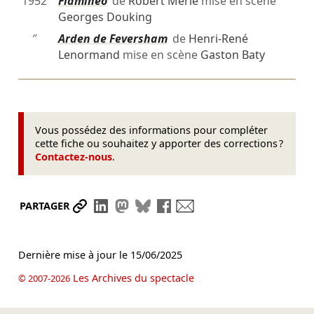
1952
Flamineo
de
Robert Merle
mise en scène
Georges Douking
″
Arden de Feversham
de
Henri-René
Lenormand
mise en scène
Gaston Baty
Vous possédez des informations pour compléter
cette fiche ou souhaitez y apporter des corrections ?
Contactez-nous
.
Partager le lien
Partager sur LinkedIn
Partager sur Mastodon
Partager sur Bluesky
Partager sur Facebook
Envoyer par mail
PARTAGER
Dernière mise à jour le
15/06/2025
Les Archives du spectacle
© 2007-2026