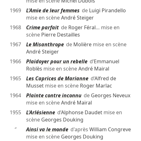
mise en scène
Michel Dubois
1969
L'Amie de leur femmes
de
Luigi Pirandello
mise en scène
André Steiger
1968
Crime parfait
de
Roger Féral
… mise en
scène
Pierre Destailles
1967
Le Misanthrope
de
Molière
mise en scène
André Steiger
1966
Plaidoyer pour un rebelle
d’
Emmanuel
Roblès
mise en scène
André Mairal
1965
Les Caprices de Marianne
d’
Alfred de
Musset
mise en scène
Roger Marlac
1964
Plainte contre inconnu
de
Georges Neveux
mise en scène
André Mairal
1955
L'Arlésienne
d’
Alphonse Daudet
mise en
scène
Georges Douking
″
Ainsi va le monde
d'après
William Congreve
mise en scène
Georges Douking