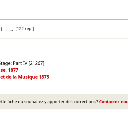
[122 rep.]
01
→ ...
tage: Part IV [21267]
sse, 1877
 et de la Musique 1875
3
te fiche ou souhaitez y apporter des corrections ?
Contactez-no