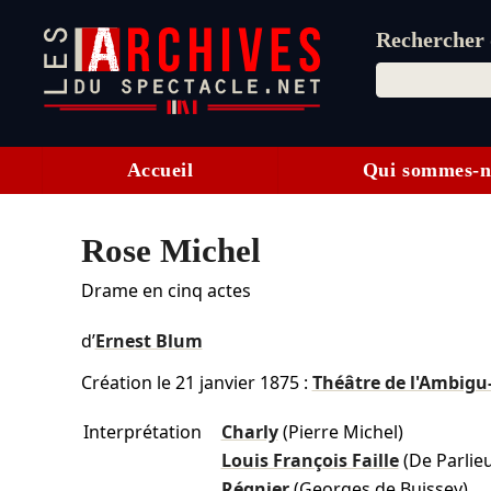
Rechercher d
Accueil
Qui sommes-n
Rose Michel
Drame en cinq actes
d’
Ernest Blum
Création le
21 janvier 1875
:
Théâtre de l'Ambig
Interprétation
Charly
(Pierre Michel)
Louis François Faille
(De Parlie
Régnier
(Georges de Buissey)