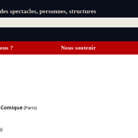
es spectacles, personnes, structures
ous ?
Nous soutenir
u-Comique
(Paris)
u)