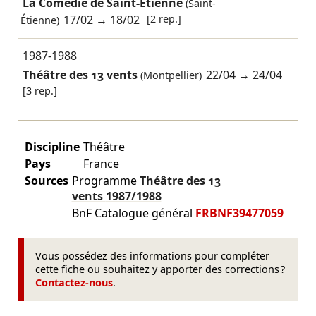
La Comédie de Saint-Étienne
(Saint-
17/02
→
18/02
[2 rep.]
Étienne)
1987-1988
Théâtre des 13 vents
22/04
→
24/04
(Montpellier)
[3 rep.]
Discipline
Théâtre
Pays
France
Sources
Programme
Théâtre des 13
vents
1987/1988
BnF Catalogue général
FRBNF39477059
Vous possédez des informations pour compléter
cette fiche ou souhaitez y apporter des corrections ?
Contactez-nous
.