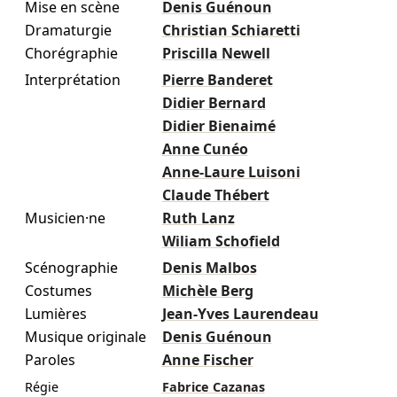
Mise en scène
Denis Guénoun
Dramaturgie
Christian Schiaretti
Chorégraphie
Priscilla Newell
Interprétation
Pierre Banderet
Didier Bernard
Didier Bienaimé
Anne Cunéo
Anne-Laure Luisoni
Claude Thébert
Musicien·ne
Ruth Lanz
Wiliam Schofield
Scénographie
Denis Malbos
Costumes
Michèle Berg
Lumières
Jean-Yves Laurendeau
Musique originale
Denis Guénoun
Paroles
Anne Fischer
Régie
Fabrice Cazanas