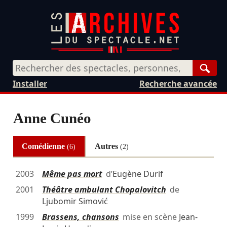
Rech
Installer
Recherche avancée
Anne Cunéo
Comédienne
Autres
(6)
(2)
2003
Même pas mort
d’
Eugène Durif
2001
Théâtre ambulant Chopalovitch
de
Ljubomir Simović
1999
Brassens, chansons
mise en scène
Jean-