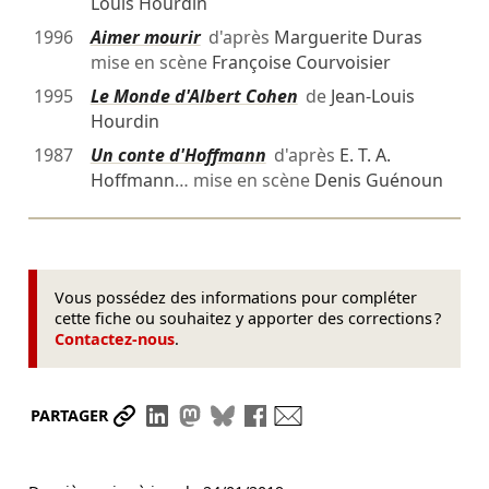
Louis Hourdin
1996
Aimer mourir
d'après
Marguerite Duras
mise en scène
Françoise Courvoisier
1995
Le Monde d'Albert Cohen
de
Jean-Louis
Hourdin
1987
Un conte d'Hoffmann
d'après
E. T. A.
Hoffmann
… mise en scène
Denis Guénoun
Vous possédez des informations pour compléter
cette fiche ou souhaitez y apporter des corrections ?
Contactez-nous
.
Partager le lien
Partager sur LinkedIn
Partager sur Mastodon
Partager sur Bluesky
Partager sur Facebook
Envoyer par mail
PARTAGER