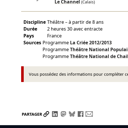
″
Le Channel
(Calais)
Discipline
Théâtre – à partir de 8 ans
Durée
2 heures 30 avec entracte
Pays
France
Sources
Programme
La Criée
2012/2013
Programme
Théâtre National Popula
Programme
Théâtre National de Chai
Vous possédez des informations pour compléter cet
Partager le lien
Partager sur LinkedIn
Partager sur Mastodon
Partager sur Bluesky
Partager sur Face
Envoyer par ma
PARTAGER