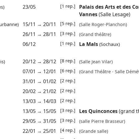
[1 rep.]
23/05
Palais des Arts et des C
s)
Vannes
(Salle Lesage)
[5 rep.]
15/11
→
20/11
eurbanne)
(Salle Roger-Planchon)
[3 rep.]
26/11
→
28/11
(Grand théâtre)
[1 rep.]
06/12
La Mals
(Sochaux)
[8 rep.]
20/12
→
28/12
is)
(Salle Jean Vilar)
[6 rep.]
07/01
→
12/01
(Grand Théâtre - Salle Démét
[2 rep.]
31/01
→
01/02
[2 rep.]
20/02
→
21/02
[2 rep.]
13/03
→
14/03
[3 rep.]
13/05
→
15/05
Les Quinconces
(grand t
[3 rep.]
29/05
→
31/05
(salle Pierre Brasseur)
[4 rep.]
22/01
→
25/01
(Grande salle)