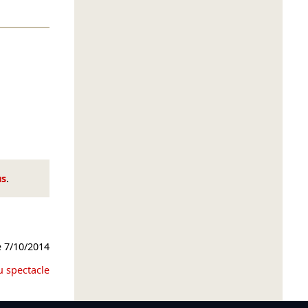
us
.
e
7/10/2014
u spectacle