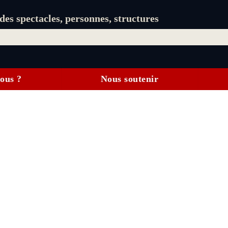
es spectacles, personnes, structures
ous ?
Nous soutenir