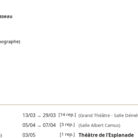
sseau
nographe)
[14 rep.]
13/03
→
29/03
(Grand Théâtre - Salle Démét
[3 rep.]
05/04
→
07/04
(Salle Albert Camus)
[1 rep.]
03/05
Théâtre de l’Esplanade
)