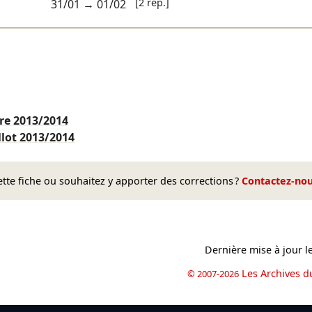
[2 rep.]
31/01
→
01/02
ire
2013/2014
llot
2013/2014
te fiche ou souhaitez y apporter des corrections ?
Contactez-no
Dernière mise à jour l
Les Archives d
© 2007-2026
book
il