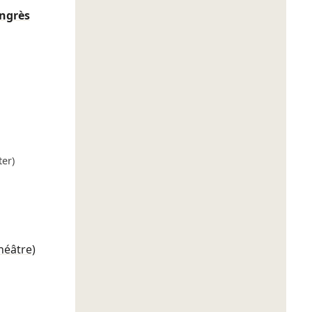
ongrès
er)
héâtre)