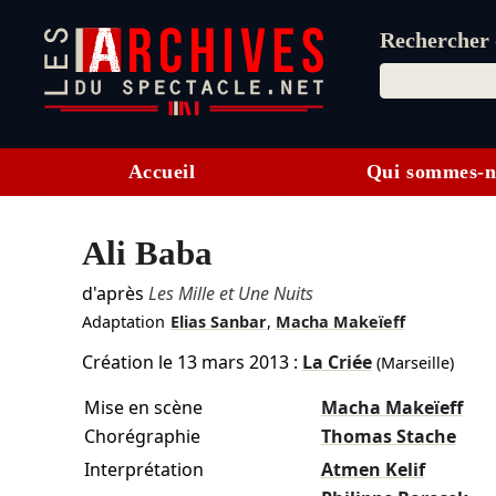
Rechercher d
Accueil
Qui sommes-n
Ali Baba
d'après
Les Mille et Une Nuits
Adaptation
Elias Sanbar
,
Macha Makeïeff
Création le
13 mars 2013
:
La Criée
(Marseille)
Mise en scène
Macha Makeïeff
Chorégraphie
Thomas Stache
Interprétation
Atmen Kelif