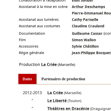
Collaboration à l'adaptation
Elias Sanbar
Assistanat à la mise en scène
Arthur Deschamps
Pierre-Emmanuel Rou
Assistanat aux lumières
Cathy Pariselle
Assistanat aux costumes
Claudine Crauland
Documentation
Guillaume Cassar
(ico
Film
Simon Wallon
Accessoires
Sylvie Châtillon
Régie générale
Jean-Philippe Bocquet
Production
La Criée
(Marseille)
Dates
Partenaires de production
2012-2013
La Criée
(Marseille)
″
Le Liberté
(Toulon)
″
Théâtres en Dracénie
(Draguignan