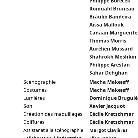
Philippe Borecek
Romuald Bruneau
Bráulio Bandeira
Aïssa Mallouk
Canaan Marguerite
Thomas Morris
Aurélien Mussard
Shahrokh Moshkin
Philippe Arestan
Sahar Dehghan
Scénographie
Macha Makeïeff
Costumes
Macha Makeïeff
Lumières
Dominique Bruguiè
Son
Xavier Jacquot
Création des maquillages
Cécile Kretschmar
Coiffures
Cécile Kretschmar
Assistanat à la scénographie
Margot Clavières