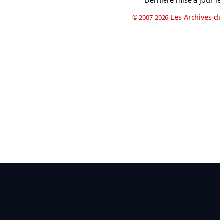
Dernière mise à jour l
Les Archives d
© 2007-2026
book
il