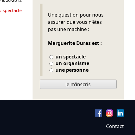
e
8/06/2012
u spectacle
Ne pas remplir
Une question pour nous
assurer que vous n’êtes
pas une machine :
Marguerite Duras est :
un spectacle
un organisme
une personne
Je m’inscris
Contact