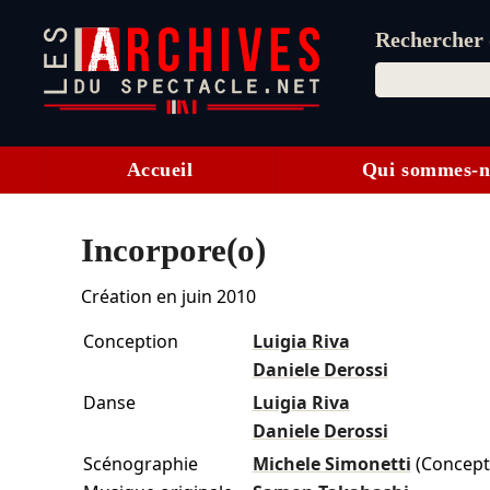
Rechercher d
Accueil
Qui sommes-n
Incorpore(o)
Création en
juin 2010
Conception
Luigia Riva
Daniele Derossi
Danse
Luigia Riva
Daniele Derossi
Scénographie
Michele Simonetti
(Concepti