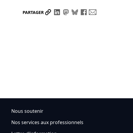
Partager le lien
Partager sur LinkedIn
Partager sur Mastodon
Partager sur Bluesky
Partager sur Face
Envoyer par ma
PARTAGER
Nous soutenir
Nos services aux professionnels