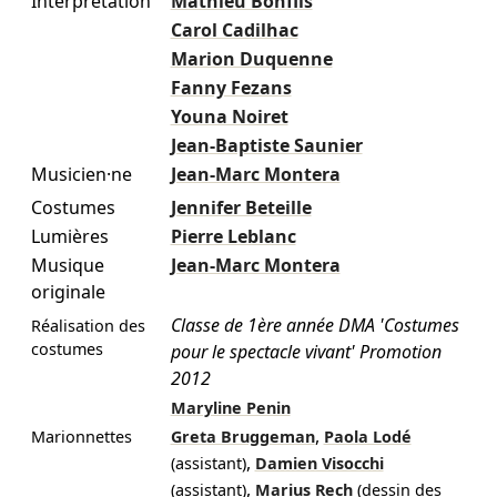
Interprétation
Mathieu Bonfils
Carol Cadilhac
Marion Duquenne
Fanny Fezans
Youna Noiret
Jean-Baptiste Saunier
Musicien·ne
Jean-Marc Montera
Costumes
Jennifer Beteille
Lumières
Pierre Leblanc
Musique
Jean-Marc Montera
originale
Classe de 1ère année DMA 'Costumes
Réalisation des
costumes
pour le spectacle vivant' Promotion
2012
Maryline Penin
,
Marionnettes
Greta Bruggeman
Paola Lodé
,
(assistant)
Damien Visocchi
,
(assistant)
Marius Rech
(dessin des