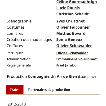
Céline Goormaghtigh
Lucie Rausis
Christian Scheidt
Scénographie
Yves Christinet
Costumes
Olivier Falconnier
Lumières
Mattias Bovard
Création des maquillages
Sonia Geneux
Coiffures
Olivier Schawalder
Perruques
Olivier Schawalder
Administration
Emmanuelle Vouillamoz
Régie générale
Fred Jarabo
Production
Compagnie Un Air de Rien
(Lausanne)
Dates
Partenaires de production
2012-2013