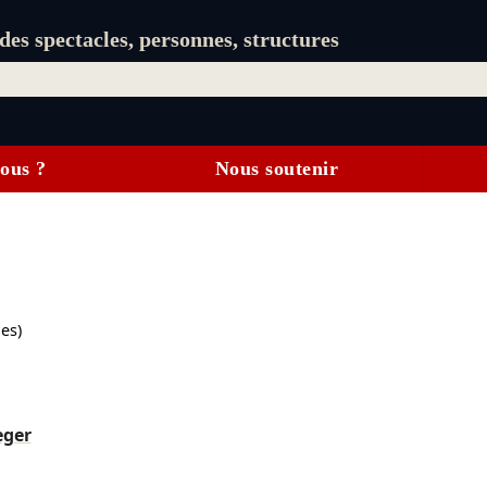
es spectacles, personnes, structures
ous ?
Nous soutenir
es)
eger