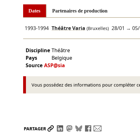
Dates
Partenaires de production
1993-1994
Théâtre Varia
28/01
→
05/
(Bruxelles)
Discipline
Théâtre
Pays
Belgique
Source
ASP@sia
Vous possédez des informations pour compléter cet
Partager le lien
Partager sur LinkedIn
Partager sur Mastodon
Partager sur Bluesky
Partager sur Face
Envoyer par ma
PARTAGER