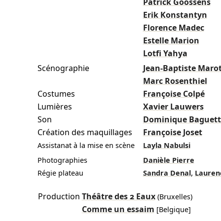
Patrick Goossens
Erik Konstantyn
Florence Madec
Estelle Marion
Lotfi Yahya
Scénographie
Jean-Baptiste Maro
Marc Rosenthiel
Costumes
Françoise Colpé
Lumières
Xavier Lauwers
Son
Dominique Baguett
Création des maquillages
Françoise Joset
Assistanat à la mise en scène
Layla Nabulsi
Photographies
Danièle Pierre
,
Régie plateau
Sandra Denal
Lauren
Production
Théâtre des 2 Eaux
(Bruxelles)
Comme un essaim
[Belgique]