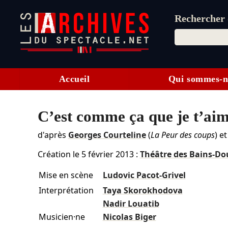
Rechercher d
Accueil
Qui sommes-n
C’est comme ça que je t’aim
d'après
Georges Courteline
(
La Peur des coups
) e
Création le
5 février 2013
:
Théâtre des Bains-Do
Mise en scène
Ludovic Pacot-Grivel
Interprétation
Taya Skorokhodova
Nadir Louatib
Musicien·ne
Nicolas Biger