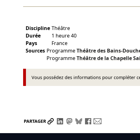
Discipline
Théâtre
Durée
1 heure 40
Pays
France
Sources
Programme
Théâtre des Bains-Douch
Programme
Théâtre de la Chapelle Sa
Vous possédez des informations pour compléter cet
Partager le lien
Partager sur LinkedIn
Partager sur Mastodon
Partager sur Bluesky
Partager sur Face
Envoyer par ma
PARTAGER