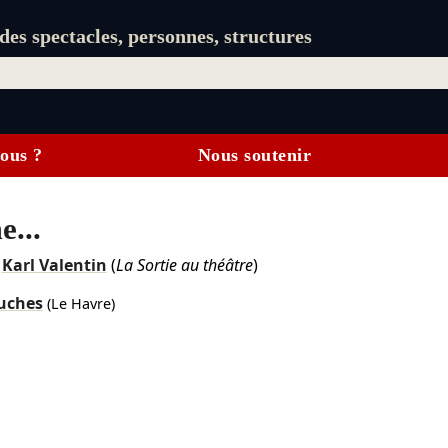
es spectacles, personnes, structures
ous ?
Nous soutenir
e...
t
Karl Valentin
(
La Sortie au théâtre
)
uches
(Le Havre)