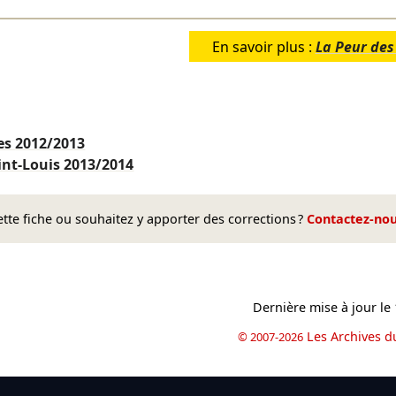
En savoir plus :
La Peur des
es
2012/2013
int-Louis
2013/2014
te fiche ou souhaitez y apporter des corrections ?
Contactez-no
Dernière mise à jour le
Les Archives d
© 2007-2026
book
il