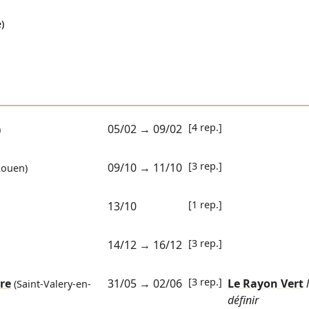
)
[4 rep.]
05/02
→
09/02
)
[3 rep.]
09/10
→
11/10
ouen)
[1 rep.]
13/10
[3 rep.]
14/12
→
16/12
[3 rep.]
re
31/05
→
02/06
Le Rayon Vert
(Saint-Valery-en-
définir