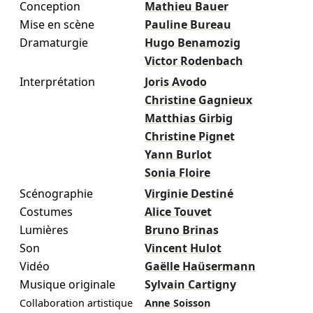
Conception
Mathieu Bauer
Mise en scène
Pauline Bureau
Dramaturgie
Hugo Benamozig
Victor Rodenbach
Interprétation
Joris Avodo
Christine Gagnieux
Matthias Girbig
Christine Pignet
Yann Burlot
Sonia Floire
Scénographie
Virginie Destiné
Costumes
Alice Touvet
Lumières
Bruno Brinas
Son
Vincent Hulot
Vidéo
Gaëlle Haüsermann
Musique originale
Sylvain Cartigny
Collaboration artistique
Anne Soisson