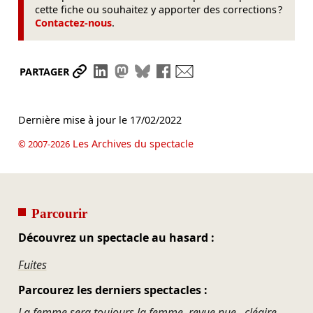
cette fiche ou souhaitez y apporter des corrections ?
Contactez-nous
.
Partager le lien
Partager sur LinkedIn
Partager sur Mastodon
Partager sur Bluesky
Partager sur Facebook
Envoyer par mail
PARTAGER
Dernière mise à jour le
17/02/2022
Les Archives du spectacle
© 2007-2026
Parcourir
Découvrez un spectacle au hasard :
Fuites
Parcourez les derniers spectacles :
La femme sera toujours la femme, revue nue...cléaire