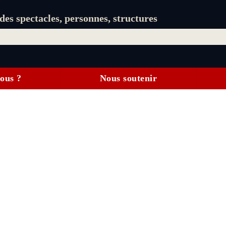
es spectacles, personnes, structures
ous ?
Nous soutenir