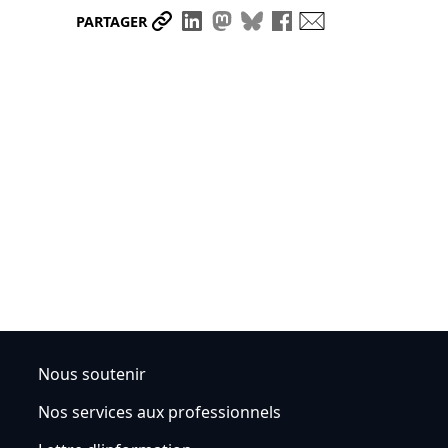
Partager le lien
Partager sur LinkedIn
Partager sur Mastodon
Partager sur Bluesky
Partager sur Face
Envoyer par ma
PARTAGER
Nous soutenir
Nos services aux professionnels