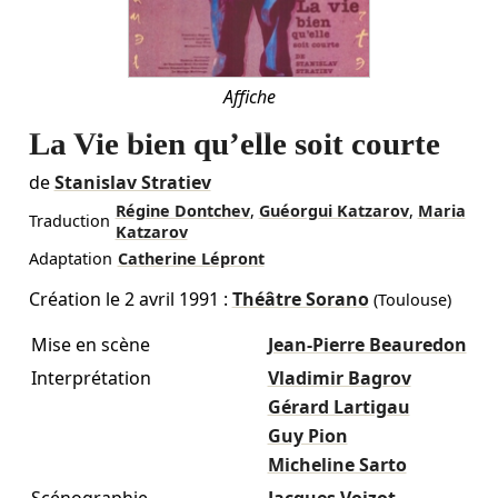
Affiche
La Vie bien qu’elle soit courte
de
Stanislav Stratiev
Régine Dontchev
,
Guéorgui Katzarov
,
Maria
Traduction
Katzarov
Adaptation
Catherine Lépront
Création le
2 avril 1991
:
Théâtre Sorano
(Toulouse)
Mise en scène
Jean-Pierre Beauredon
Interprétation
Vladimir Bagrov
Gérard Lartigau
Guy Pion
Micheline Sarto
Scénographie
Jacques Voizot