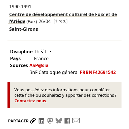
1990-1991
Centre de développement culturel de Foix et de
l'Ariège
26/04
[1 rep.]
(Foix)
Saint-Girons
Discipline
Théâtre
Pays
France
Sources
ASP@sia
BnF Catalogue général
FRBNF42691542
Vous possédez des informations pour compléter
cette fiche ou souhaitez y apporter des corrections ?
Contactez-nous
.
Partager le lien
Partager sur LinkedIn
Partager sur Mastodon
Partager sur Bluesky
Partager sur Facebook
Envoyer par mail
PARTAGER