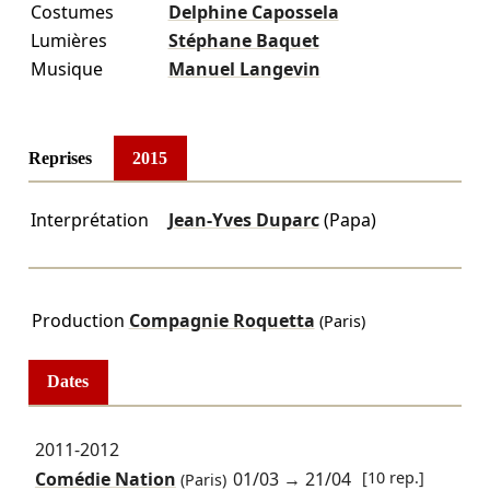
Costumes
Delphine Capossela
Lumières
Stéphane Baquet
Musique
Manuel Langevin
Reprises
2015
Interprétation
Jean-Yves Duparc
(Papa)
Production
Compagnie Roquetta
(Paris)
Dates
2011-2012
Comédie Nation
01/03
→
21/04
[10 rep.]
(Paris)