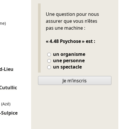
Ne pas remplir
Une question pour nous
assurer que vous n’êtes
ne)
pas une machine :
« 4.48 Psychose » est :
un organisme
une personne
un spectacle
d-Lieu
Je m’inscris
Cutullic
(Azé)
-Sulpice