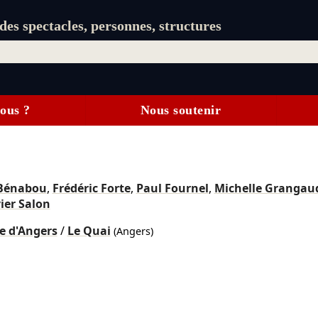
es spectacles, personnes, structures
ous ?
Nous soutenir
 Bénabou
,
Frédéric Forte
,
Paul Fournel
,
Michelle Grangau
ier Salon
e d'Angers
/
Le Quai
(Angers)