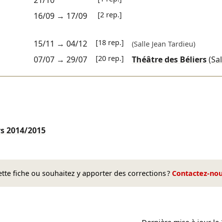
21/10
[2 rep.]
16/09
→
17/09
[18 rep.]
15/11
→
04/12
(Salle Jean Tardieu)
[20 rep.]
07/07
→
29/07
Théâtre des Béliers
(Sal
rs
2014/2015
te fiche ou souhaitez y apporter des corrections ?
Contactez-no