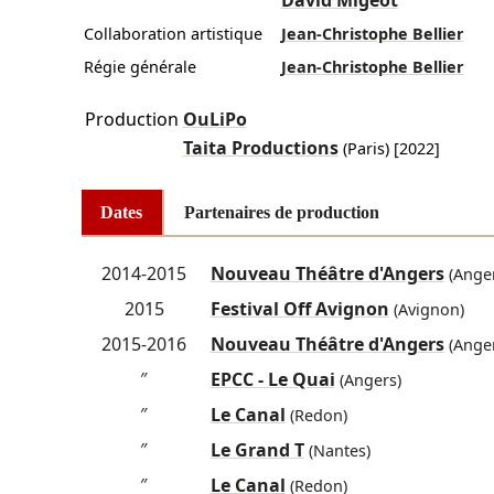
David Migeot
Collaboration artistique
Jean-Christophe Bellier
Régie générale
Jean-Christophe Bellier
Production
OuLiPo
Taita Productions
(Paris)
[2022]
Dates
Partenaires de production
2014-2015
Nouveau Théâtre d'Angers
(Anger
2015
Festival Off Avignon
(Avignon)
2015-2016
Nouveau Théâtre d'Angers
(Anger
″
EPCC - Le Quai
(Angers)
″
Le Canal
(Redon)
″
Le Grand T
(Nantes)
″
Le Canal
(Redon)