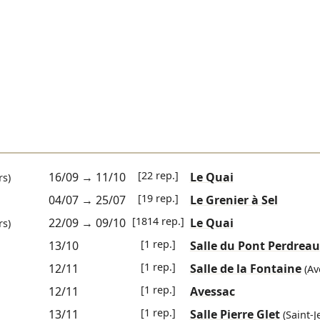
[22 rep.]
16/09
→
11/10
Le Quai
s)
[19 rep.]
04/07
→
25/07
Le Grenier à Sel
[1814 rep.]
22/09
→
09/10
Le Quai
s)
[1 rep.]
13/10
Salle du Pont Perdreau
[1 rep.]
12/11
Salle de la Fontaine
(Av
[1 rep.]
12/11
Avessac
[1 rep.]
13/11
Salle Pierre Glet
(Saint-J