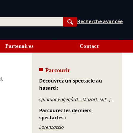
Recherche avancée
Rechercher
Partenaires
Contact
Parcourir
d
,
Découvrez un spectacle au
hasard :
Quatuor Engegård – Mozart, Suk, Janáček
Parcourez les derniers
spectacles :
Lorenzaccio