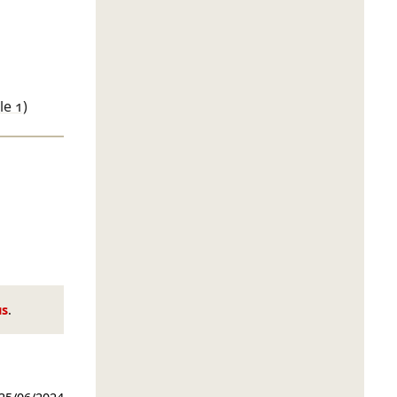
le 1)
us
.