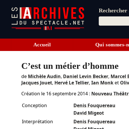
Rechercher d
Accueil
Qui sommes-n
C’est un métier d’homme
de
Michèle Audin
,
Daniel Levin Becker
,
Marcel
Jacques Jouet
,
Hervé Le Tellier
,
Ian Monk
et
Oliv
Création le
16 septembre 2014
:
Nouveau Théâtr
Conception
Denis Fouquereau
David Migeot
Interprétation
Denis Fouquereau