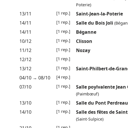
Poterie)
[1 rep.]
13/11
Saint-Jean-la-Poterie
[1 rep.]
14/11
Salle du Bois Joli
(Bégan
[1 rep.]
14/11
Béganne
[1 rep.]
10/12
Clisson
[1 rep.]
11/12
Nozay
[1 rep.]
12/12
[1 rep.]
13/12
Saint-Philbert-de-Gran
[4 rep.]
04/10
→
08/10
[1 rep.]
07/10
Salle poylvalente Jean 
(Paimbœuf)
[1 rep.]
13/10
Salle du Pont Perdreau
[1 rep.]
14/10
Salle des fêtes de Saint
(Saint-Sulpice)
[1 rep.]