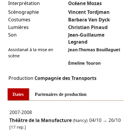
Interprétation
Océane Mozas
Scénographie
Vincent Tordjman
Costumes
Barbara Van Dyck
Lumières
Christian Pinaud
Son
Jean-Guillaume
Legrand
Assistanat à la mise en
Jean-Thomas Bouillaguet
scène
Émeline Touron
Production
Compagnie des Transports
Dates
Partenaires de production
2007-2008
Théâtre de la Manufacture
04/10
→
26/10
(Nancy)
[17 rep.]