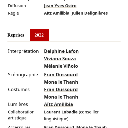
Diffusion
Jean-Yves Ostro
,
Régie
Aïtz Amilibia
Julien Delignières
Reprises
2022
Interprétation
Delphine Lafon
Viviana Souza
Mélanie Viñolo
Scénographie
Fran Dussourd
Mona le Thanh
Costumes
Fran Dussourd
Mona le Thanh
Lumières
Aïtz Amilibia
Collaboration
Laurent Labadie
(conseiller
artistique
linguistique)
,
Accessoires
Fran Dussourd
Mona le Thanh