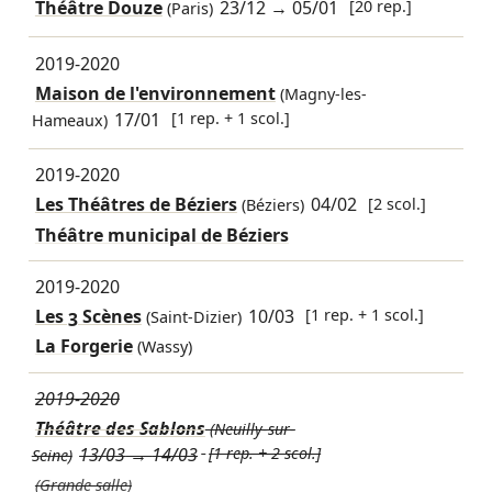
Théâtre Douze
23/12
→
05/01
[20 rep.]
(Paris)
2019-2020
Maison de l'environnement
(Magny-les-
17/01
[1 rep. + 1 scol.]
Hameaux)
2019-2020
Les Théâtres de Béziers
04/02
[2 scol.]
(Béziers)
Théâtre municipal de Béziers
2019-2020
Les 3 Scènes
10/03
[1 rep. + 1 scol.]
(Saint-Dizier)
La Forgerie
(Wassy)
2019-2020
Théâtre des Sablons
(Neuilly-sur-
13/03
→
14/03
[1 rep. + 2 scol.]
Seine)
(Grande salle)