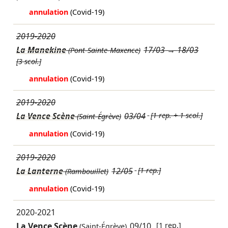
annulation
(Covid-19)
2019-2020
La Manekine
17/03
→
18/03
(Pont-Sainte-Maxence)
[3 scol.]
annulation
(Covid-19)
2019-2020
La Vence Scène
03/04
[1 rep. + 1 scol.]
(Saint-Égrève)
annulation
(Covid-19)
2019-2020
La Lanterne
12/05
[1 rep.]
(Rambouillet)
annulation
(Covid-19)
2020-2021
La Vence Scène
09/10
[1 rep.]
(Saint-Égrève)