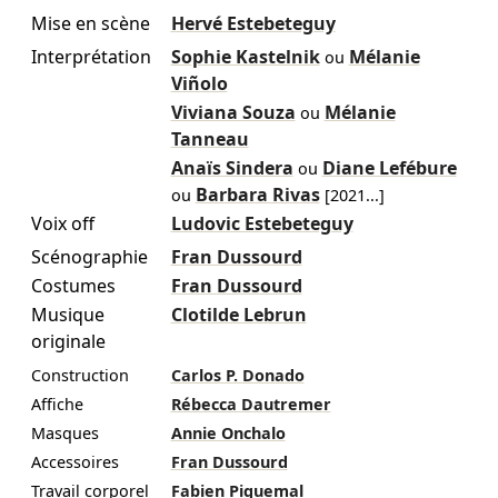
Mise en scène
Hervé Estebeteguy
Interprétation
Sophie Kastelnik
Mélanie
ou
Viñolo
Viviana Souza
Mélanie
ou
Tanneau
Anaïs Sindera
Diane Lefébure
ou
Barbara Rivas
ou
[
2021
...]
Voix off
Ludovic Estebeteguy
Scénographie
Fran Dussourd
Costumes
Fran Dussourd
Musique
Clotilde Lebrun
originale
Construction
Carlos P. Donado
Affiche
Rébecca Dautremer
Masques
Annie Onchalo
Accessoires
Fran Dussourd
Travail corporel
Fabien Piquemal