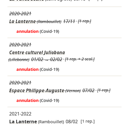
2020-2021
La Lanterne
17/11
[1 rep.]
(Rambouillet)
annulation
(Covid-19)
2020-2021
Centre culturel Juliobona
01/02
→
02/02
[1 rep. + 2 scol.]
(Lillebonne)
annulation
(Covid-19)
2020-2021
Espace Philippe-Auguste
07/02
[1 rep.]
(Vernon)
annulation
(Covid-19)
2021-2022
La Lanterne
08/02
[1 rep.]
(Rambouillet)