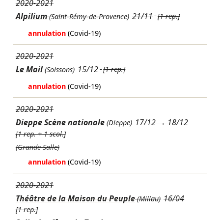
2020-2021
Alpilium
21/11
[1 rep.]
(Saint-Rémy-de-Provence)
annulation
(Covid-19)
2020-2021
Le Mail
15/12
[1 rep.]
(Soissons)
annulation
(Covid-19)
2020-2021
Dieppe Scène nationale
17/12
→
18/12
(Dieppe)
[1 rep. + 1 scol.]
(Grande Salle)
annulation
(Covid-19)
2020-2021
Théâtre de la Maison du Peuple
16/04
(Millau)
[1 rep.]