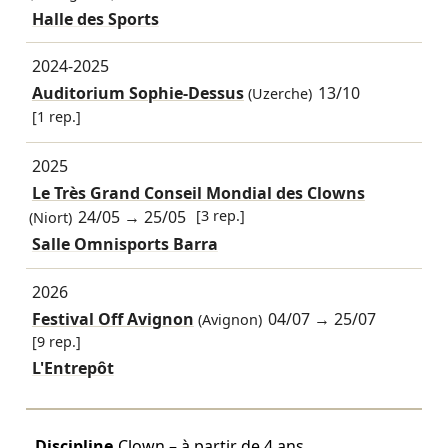
Halle des Sports
2024-2025
Auditorium Sophie-Dessus
13/10
(Uzerche)
[1 rep.]
2025
Le Très Grand Conseil Mondial des Clowns
24/05
→
25/05
[3 rep.]
(Niort)
Salle Omnisports Barra
2026
Festival Off Avignon
04/07
→
25/07
(Avignon)
[9 rep.]
L'Entrepôt
Discipline
Clown – à partir de 4 ans