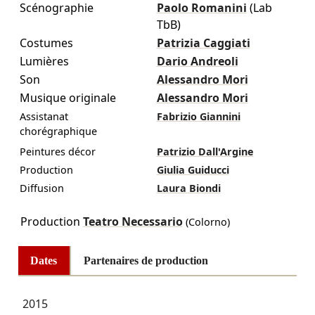
Scénographie
Paolo Romanini
(Lab
TbB)
Costumes
Patrizia Caggiati
Lumières
Dario Andreoli
Son
Alessandro Mori
Musique originale
Alessandro Mori
Assistanat
Fabrizio Giannini
chorégraphique
Peintures décor
Patrizio Dall'Argine
Production
Giulia Guiducci
Diffusion
Laura Biondi
Production
Teatro Necessario
(Colorno)
Dates
Partenaires de production
2015