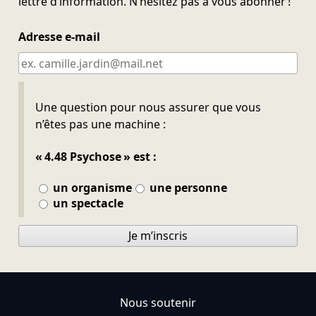
lettre d’information. N’hésitez pas à vous abonner !
Adresse e-mail
Ne pas remplir
Une question pour nous assurer que vous
n’êtes pas une machine :
« 4.48 Psychose » est :
un organisme
une personne
un spectacle
Je m’inscris
Nous soutenir