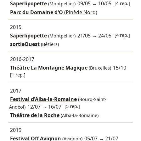
Saperlipopette
09/05
→
10/05
[4 rep.]
(Montpellier)
Parc du Domaine d'O
(Pinède Nord)
2015
Saperlipopette
21/05
→
24/05
[4 rep.]
(Montpellier)
sortieOuest
(Béziers)
2016-2017
Théâtre La Montagne Magique
15/10
(Bruxelles)
[1 rep.]
2017
Festival d'Alba-la-Romaine
(Bourg-Saint-
12/07
→
16/07
[5 rep.]
Andéol)
Théâtre de la Roche
(Alba-la-Romaine)
2019
Festival Off Avignon
05/07
→
21/07
(Avignon)