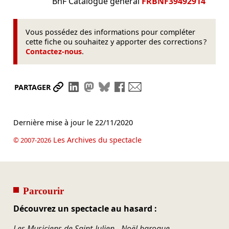
BnF Catalogue général
FRBNF39492914
Vous possédez des informations pour compléter
cette fiche ou souhaitez y apporter des corrections ?
Contactez-nous
.
Partager le lien
Partager sur LinkedIn
Partager sur Mastodon
Partager sur Bluesky
Partager sur Facebook
Envoyer par mail
PARTAGER
Dernière mise à jour le
22/11/2020
Les Archives du spectacle
© 2007-2026
Parcourir
Découvrez un spectacle au hasard :
Les Musiciens de Saint-Julien - Noël baroque