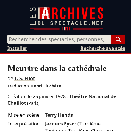
Rech
Installer
Recherche avancée
Meurtre dans la cathédrale
de
T. S. Eliot
Traduction
Henri Fluchère
Création le
25 janvier 1978
:
Théâtre National de
Chaillot
(Paris)
Mise en scène
Terry Hands
Interprétation
Jacques Eyser
(Troisième
Tentateur, Troisième Chevalier)